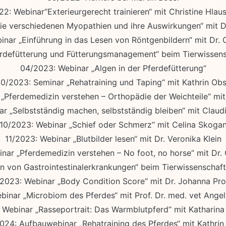
22: Webinar“Exterieurgerecht trainieren“ mit Christine Hlau
ie verschiedenen Myopathien und ihre Auswirkungen“ mit D
inar „Einführung in das Lesen von Röntgenbildern“ mit Dr. 
rdefütterung und Fütterungsmanagement“ beim Tierwissensc
04/2023: Webinar „Algen in der Pferdefütterung“
10/2023: Seminar „Rehatraining und Taping“ mit Kathrin Obs
„Pferdemedizin verstehen – Orthopädie der Weichteile“ mit
r „Selbstständig machen, selbstständig bleiben“ mit Claud
10/2023: Webinar „Schief oder Schmerz“ mit Celina Skoga
11/2023: Webinar „Blutbilder lesen“ mit Dr. Veronika Klein
nar „Pferdemedizin verstehen – No foot, no horse“ mit Dr.
on von Gastrointestinalerkrankungen“ beim Tierwissenschaft
2023: Webinar „Body Condition Score“ mit Dr. Johanna Pro
binar „Microbiom des Pferdes“ mit Prof. Dr. med. vet Angel
 Webinar „Rasseportrait: Das Warmblutpferd“ mit Katharin
024: Aufbauwebinar „Rehatraining des Pferdes“ mit Kathrin